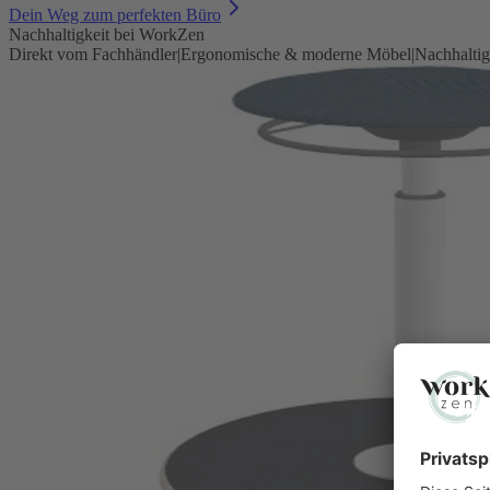
Dein Weg zum perfekten Büro
Nachhaltigkeit bei WorkZen
Direkt vom Fachhändler
|
Ergonomische & moderne Möbel
|
Nachhaltig