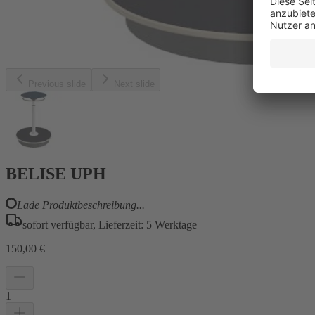
Previous slide
Next slide
BELISE UPH
Lade Produktbeschreibung...
sofort verfügbar, Lieferzeit: 5 Werktage
150,00 €
1