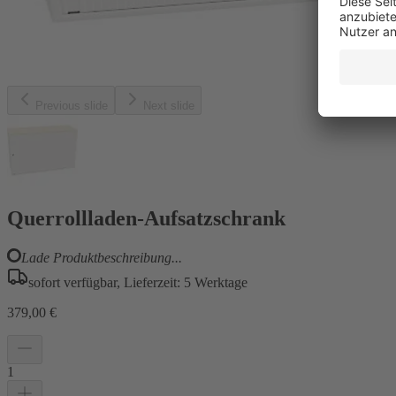
Previous slide
Next slide
Querrollladen-Aufsatzschrank
Lade Produktbeschreibung...
sofort verfügbar, Lieferzeit: 5 Werktage
379,00 €
1