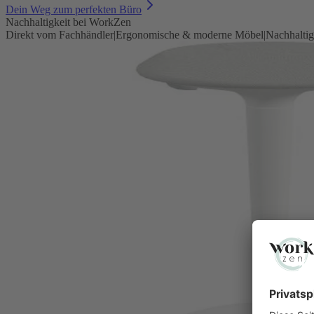
Dein Weg zum perfekten Büro
Nachhaltigkeit bei WorkZen
Direkt vom Fachhändler
|
Ergonomische & moderne Möbel
|
Nachhaltig