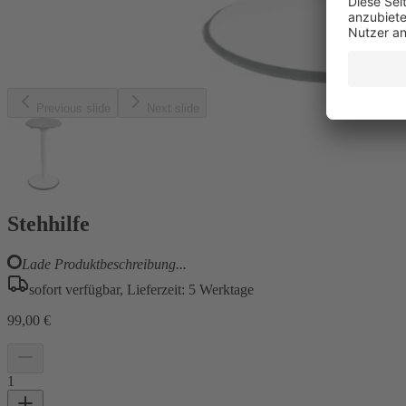
Previous slide
Next slide
Stehhilfe
Lade Produktbeschreibung...
sofort verfügbar, Lieferzeit: 5 Werktage
99,00 €
1